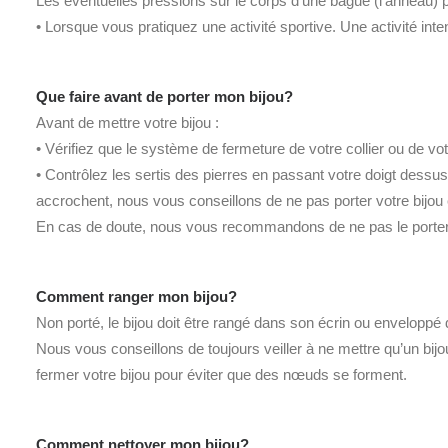
Les éventuelles pressions sur le corps d’une bague (l’anneau) 
• Lorsque vous pratiquez une activité sportive. Une activité int
Que faire avant de porter mon bijou?
Avant de mettre votre bijou :
• Vérifiez que le système de fermeture de votre collier ou de vo
• Contrôlez les sertis des pierres en passant votre doigt dessus
accrochent, nous vous conseillons de ne pas porter votre bijou et
En cas de doute, nous vous recommandons de ne pas le porter et
Comment ranger mon bijou?
Non porté, le bijou doit être rangé dans son écrin ou enveloppé 
Nous vous conseillons de toujours veiller à ne mettre qu’un bijou
fermer votre bijou pour éviter que des nœuds se forment.
Comment nettoyer mon bijou?