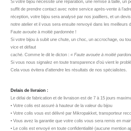
Si votre bijou nécessite une réparation, une remise à taille, un p
suffit de prendre contact avec notre service après-vente à l’adr
réception, votre bijou sera analysé par nos joailliers, et un devi
notre atelier et il vous sera ensuite renvoyé dans les meilleurs d
Faute avouée à moitié pardonnée !
Si votre bijou à subit une chute, un choc, un accrochage, ou tout
vice et défaut
caché. Comme le dit le dicton :
« Faute avouée à moitié pardonn
Si vous nous signalez en toute transparence d’où vient le probl
Cela vous évitera d’attendre les résultats de nos spécialistes.
Delais de livraion :
Le délai de fabrication et de livraison est de 7 à 15 jours maxi
• Votre colis est assuré à hauteur de la valeur du bijou
• Votre colis vous est délivré par Mikropakket, transporteur reco
• Vous avez la garantie que votre colis vous sera remis en mai
• Le colis est envoyé en toute confidentialité (aucune mention a