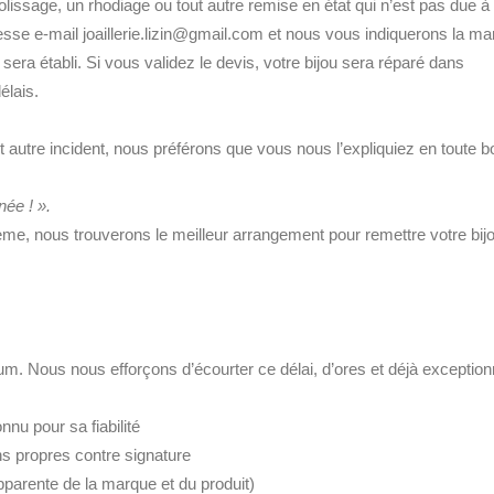
olissage, un rhodiage ou tout autre remise en état qui n’est pas due à 
esse e-mail joaillerie.lizin@gmail.com et nous vous indiquerons la mar
s sera établi. Si vous validez le devis, votre bijou sera réparé dans
élais.
 autre incident, nous préférons que vous nous l’expliquiez en toute bo
ée ! ».
ème, nous trouverons le meilleur arrangement pour remettre votre bijo
mum. Nous nous efforçons d’écourter ce délai, d’ores et déjà exceptio
nnu pour sa fiabilité
ns propres contre signature
pparente de la marque et du produit)