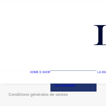
Mon compte
HOME
E-SHOP
LA JO
Les bagues
Les boucles d’oreilles
Les colliers
Les bracelets
Conditions générales de ventes