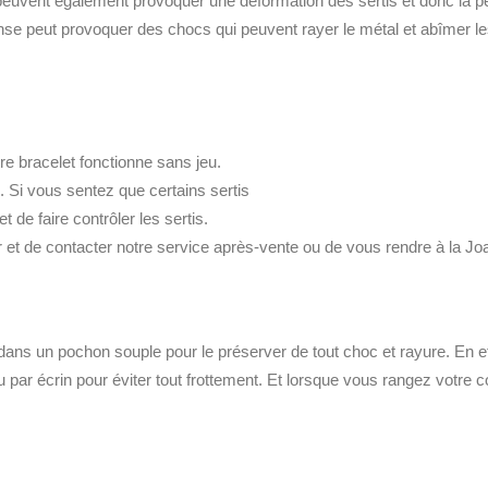
peuvent également provoquer une déformation des sertis et donc la pe
ense peut provoquer des chocs qui peuvent rayer le métal et abîmer les
tre bracelet fonctionne sans jeu.
. Si vous sentez que certains sertis
 de faire contrôler les sertis.
 de contacter notre service après-vente ou de vous rendre à la Joail
dans un pochon souple pour le préserver de tout choc et rayure. En eff
 par écrin pour éviter tout frottement. Et lorsque vous rangez votre co