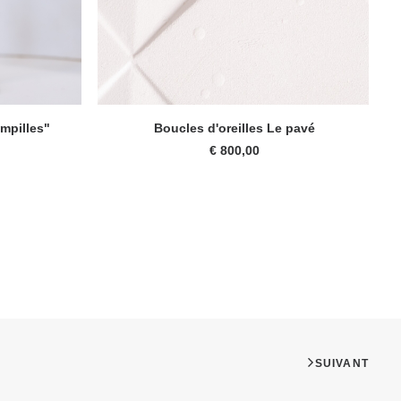
AJOUTER AU PANIER
ampilles"
Boucles d'oreilles Le pavé
€
800,00