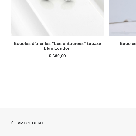
AJOUTER AU PANIER
Boucles d'oreilles "Les entourées" topaze
Boucles
blue London
€
680,00