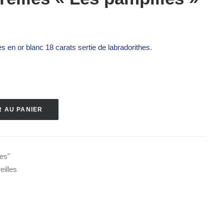
es en or blanc 18 carats sertie de labradorithes.
 AU PANIER
es"
eilles