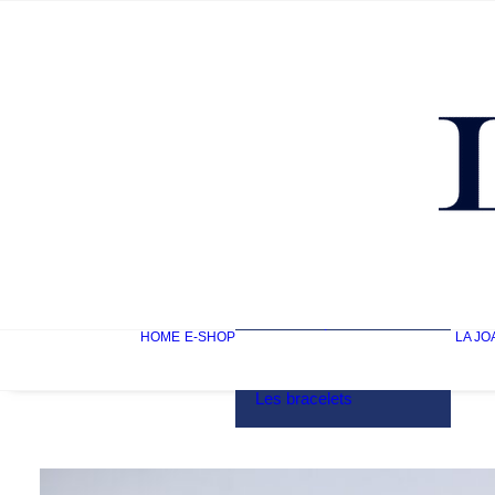
Mon compte
HOME
E-SHOP
LA JO
Les bagues
Les boucles d’oreilles
Les colliers
Les bracelets