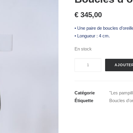
€
345,00
• Une paire de boucles d’oreill
• Longueur : 4 cm.
En stock
quantité
AJOUTER
de
Boucles
d'oreilles
"Les
Catégorie
"Les pampill
pampilles"
Étiquette
Boucles d'or