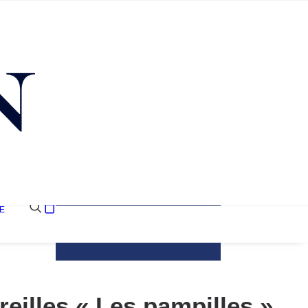
E
Votre panier est
actuellement vide.
reilles « Les pampilles »