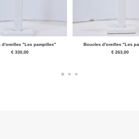
AJOUTER AU PANIER
LIRE LA SUITE
 d'oreilles "Les pampilles"
Boucles d'oreilles "Les p
€
330,00
€
263,00