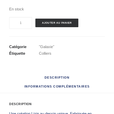
En stock
quantité
AJOUTER AU PANIER
de
Collier
"Galaxie"
Catégorie
"Galaxie"
Étiquette
Colliers
DESCRIPTION
INFORMATIONS COMPLÉMENTAIRES
DESCRIPTION
Une création Lizin au dessin unique. Fabriquée en