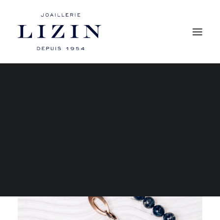
Mon compte
Les bagues
Les boucles d’oreilles
Les colliers
Les bracelets
RECHERCHE
PANIER
Votre panier est actuellement vide.