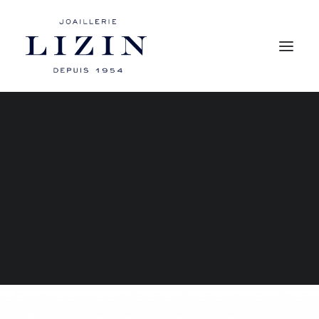
Mon compte
Les bagues
Les boucles d’oreilles
Les colliers
Les bracelets
RECHERCHE
PANIER
Votre panier est actuellement vide.