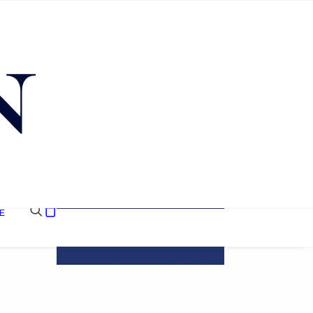
E
Votre panier est
actuellement vide.