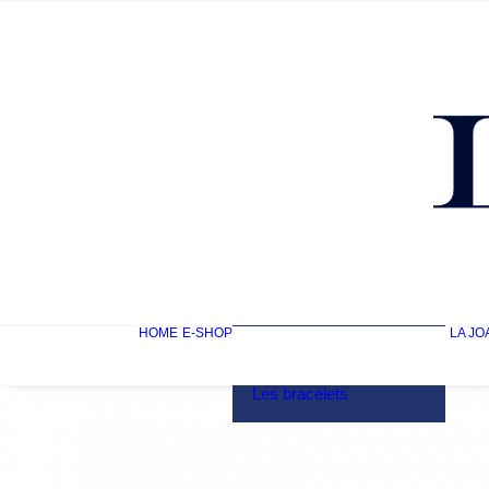
Mon compte
HOME
E-SHOP
LA JO
Les bagues
Les boucles d’oreilles
Les colliers
Les bracelets