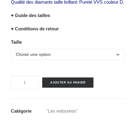
Qualité des diamants taille brillant: Pureté VVS couleur D.
♥ Guide des tailles
♥ Conditions de retour
Taille
quantité
AJOUTER AU PANIER
de
Bague
"Les
colorées
Catégorie
"Les entourées"
joaillerie"