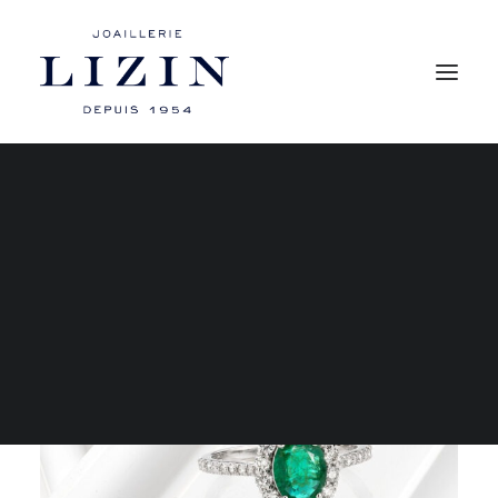
Mon compte
Les bagues
Les boucles d’oreilles
Les colliers
Les bracelets
RECHERCHE
PANIER
Votre panier est actuellement vide.