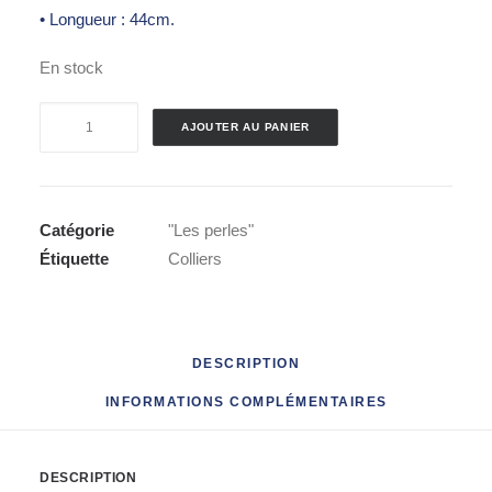
• Longueur : 44cm.
En stock
quantité
AJOUTER AU PANIER
de
Collier
de
perles
Catégorie
"Les perles"
Étiquette
Colliers
DESCRIPTION
INFORMATIONS COMPLÉMENTAIRES
DESCRIPTION