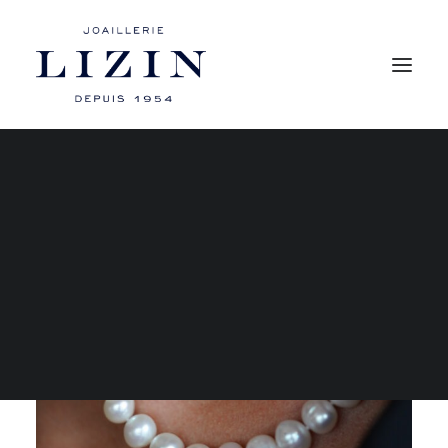
Mon compte
Les bagues
Les boucles d’oreilles
Les colliers
Les bracelets
RECHERCHE
PANIER
Votre panier est actuellement vide.