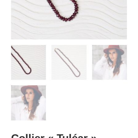
Collier « Tuléar »