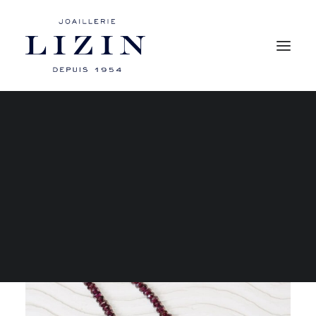
Mon compte
Les bagues
Les boucles d’oreilles
Les colliers
Les bracelets
RECHERCHE
PANIER
Votre panier est actuellement vide.