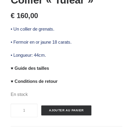
€
160,00
• Un collier de grenats.
• Fermoir en or jaune 18 carats.
• Longueur: 44cm.
♥ Guide des tailles
♥ Conditions de retour
En stock
quantité
AJOUTER AU PANIER
de
Collier
"Tuléar"