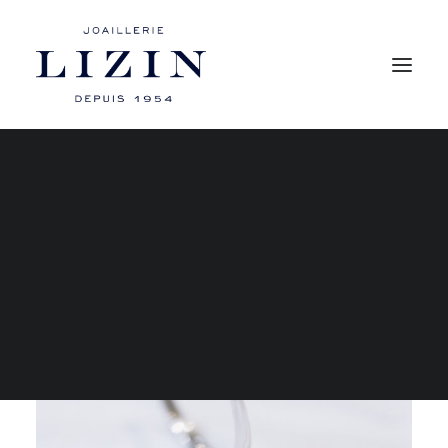
Mon compte
Les bagues
Les boucles d’oreilles
Les colliers
Les bracelets
RECHERCHE
PANIER
Votre panier est actuellement vide.