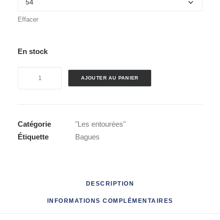
Effacer
En stock
quantité
AJOUTER AU PANIER
de
Bague
"Les
entourées"
Catégorie
"Les entourées"
Étiquette
Bagues
DESCRIPTION
INFORMATIONS COMPLÉMENTAIRES