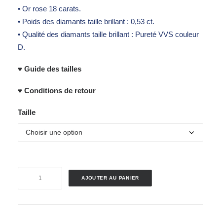
• Or rose 18 carats.
• Poids des diamants taille brillant : 0,53 ct.
• Qualité des diamants taille brillant : Pureté VVS couleur
D.
♥ Guide des tailles
♥ Conditions de retour
Taille
quantité
AJOUTER AU PANIER
de
Bague
"Coussin"