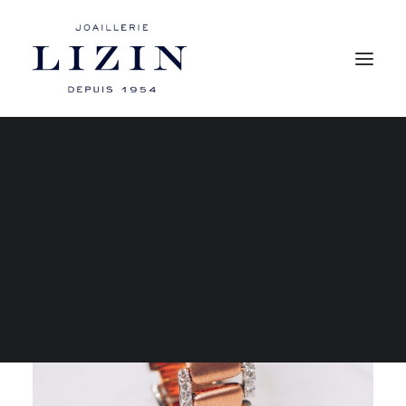
Mon compte
Les bagues
Les boucles d’oreilles
Les colliers
Les bracelets
RECHERCHE
PANIER
Votre panier est actuellement vide.