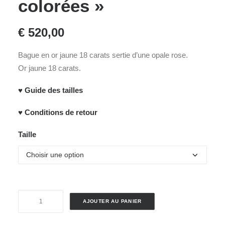
colorées »
€
520,00
Bague en or jaune 18 carats sertie d’une opale rose.
Or jaune 18 carats.
♥ Guide des tailles
♥ Conditions de retour
Taille
quantité
AJOUTER AU PANIER
de
Bague