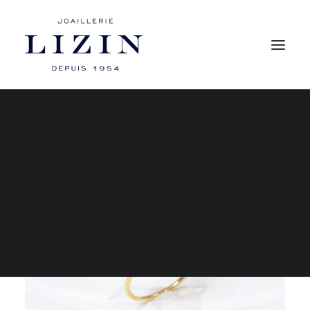
Mon compte
Les bagues
Les boucles d’oreilles
Les colliers
Les bracelets
RECHERCHE
PANIER
Votre panier est actuellement vide.