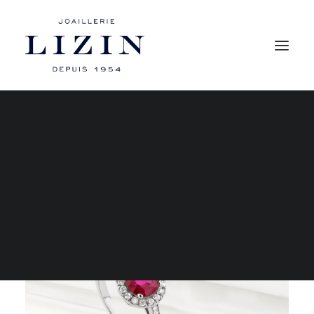
Mon compte
Les bagues
Les boucles d’oreilles
Les colliers
Les bracelets
RECHERCHE
PANIER
Votre panier est actuellement vide.