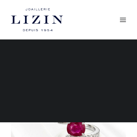
Mon compte
Les bagues
Les boucles d’oreilles
Les colliers
Les bracelets
RECHERCHE
PANIER
Votre panier est actuellement vide.