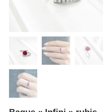
Bague « Infini » rubis