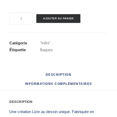
quantité
AJOUTER AU PANIER
de
Bague
"Infini"
rubis
Catégorie
"Infini"
Étiquette
Bagues
DESCRIPTION
INFORMATIONS COMPLÉMENTAIRES
DESCRIPTION
Une création Lizin au dessin unique. Fabriquée en