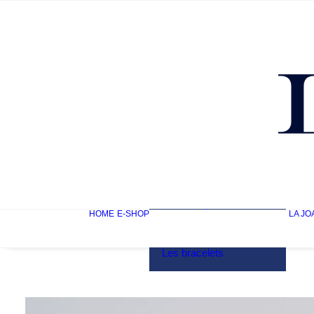
Mon compte
HOME
E-SHOP
LA JO
Les bagues
Les boucles d’oreilles
Les colliers
Les bracelets