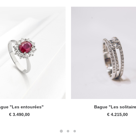
Ce
CHOIX DES OPTIONS
CHOIX DES OPTIONS
produit
gue "Les entourées"
Bague "Les solitair
a
€
3.490,00
€
4.215,00
plusieurs
variations.
Les
options