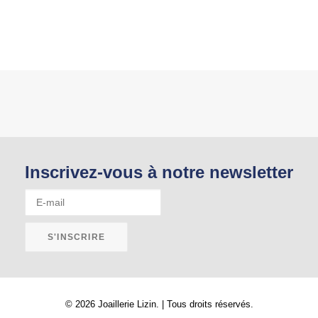
peuvent
être
choisies
sur
la
page
du
produit
Inscrivez-vous à notre newsletter
© 2026 Joaillerie Lizin. | Tous droits réservés.