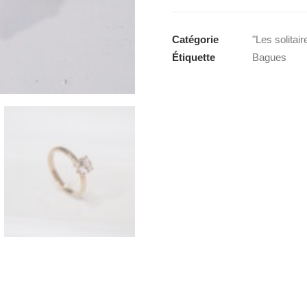
Bague
"Les
solitaires"
Catégorie
"Les solitair
Étiquette
Bagues