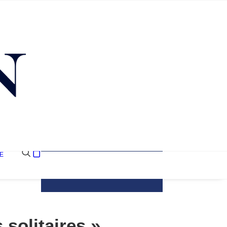
E
Votre panier est
actuellement vide.
 solitaires »